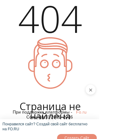
404
×
Страница не
найдена
При поддержке платформы -
Fo.ru
Copyright © 2011–2026
Понравился сайт? Создай свой сайт бесплатно
на FO.RU
Создать Сайт