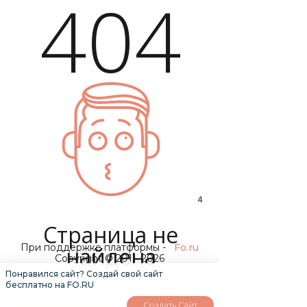
404
4
Страница не
При поддержке платформы -
Fo.ru
найдена
Copyright © 2011–2026
Понравился сайт? Создай свой сайт
бесплатно на FO.RU
Создать Сайт